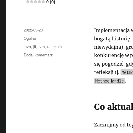
0 (0)
Data
2022-03-20
Implementacja w
publikacji
Kategorie
Ogólne
bogatą historię
Tagi
java
,
jit
,
jvm
,
refleksja
niewydajna), gru
do
Dodaj komentarz
konkurencję w p
Taka
się pogodzić, g
refleksja,
refleksji tj.
Meth
ale
szybsza…
.
MethodHandle
JDK18
update
Co aktual
0 (0)
Zacznijmy od te