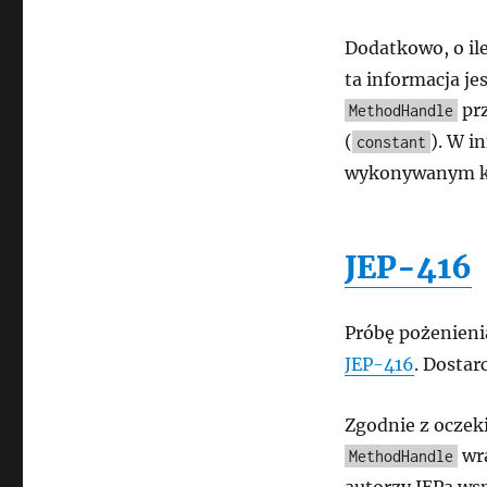
Dodatkowo, o il
ta informacja j
prz
MethodHandle
(
). W i
constant
wykonywanym kod
JEP-416
Próbę pożenien
JEP-416
. Dostar
Zgodnie z oczek
wra
MethodHandle