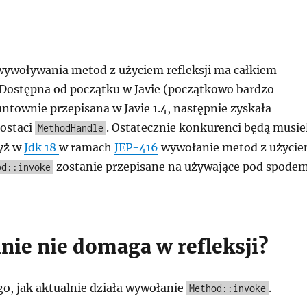
ywoływania metod z użyciem refleksji ma całkiem
. Dostępna od początku w Javie (początkowo bardzo
ntownie przepisana w Javie 1.4, następnie zyskała
ostaci
. Ostatecznie konkurenci będą musiel
MethodHandle
dyż w
Jdk 18
w ramach
JEP-416
wywołanie metod z użyci
zostanie przepisane na używające pod spode
od::invoke
nie nie domaga w refleksji?
go, jak aktualnie działa wywołanie
.
Method::invoke