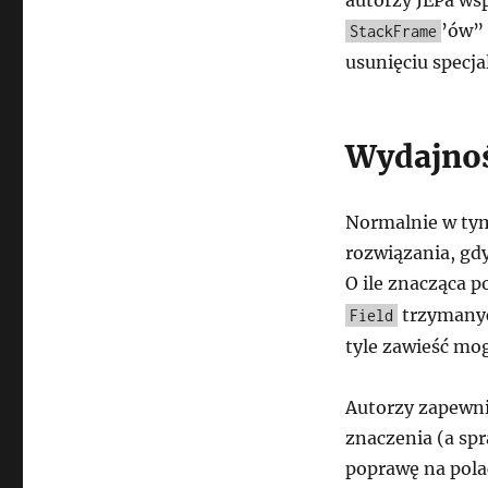
autorzy JEPa wsp
’ów” 
StackFrame
usunięciu specja
Wydajno
Normalnie w ty
rozwiązania, gdy
O ile znacząca 
trzymany
Field
tyle zawieść mo
Autorzy zapewni
znaczenia (a sp
poprawę na pola