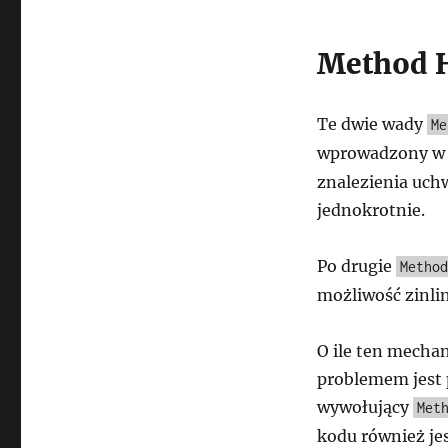
Method 
Te dwie wady
Me
wprowadzony w J
znalezienia uch
jednokrotnie.
Po drugie
Method
możliwość zinl
O ile ten mecha
problemem jest 
wywołujący
Met
kodu również jes