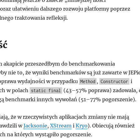
ominają jeszcze o zalecie „mniejszej ilości
oraz ułatwieniu dalszego rozwoju platformy poprzez
lnego traktowania refleksji.
ść
m akapicie przeszedłbym do benchmarkowania
by nie to, że wyniki benchmarków są już zawarte w JEPie
poprawa wydajności w przypadku
,
i
Method
Constructor
ch w polach
(43–57% poprawa) zadowala, 
static final
gą benchmarki innych wywołań (51–77% pogorszenie).
ają, że w rzeczywistych aplikacjach zmiany nie mają
rawdzili w
Jacksonie
,
XStream
i
Kryo
). Obiecują również
ch na których wystąpiło pogorszenie.