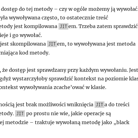
 dostęp do tej metody – czy w ogóle możemy ją wywołać
była wywoływana często, to ostatecznie treść
tody jest kompilowana
em. Trzeba zatem sprawdzić
JIT
ieje i go wywołać.
e jest skompilowana
em, to wywoływana jest metoda
JIT
miająca kod metody.
 że dostęp jest sprawdzany przy każdym wywołaniu. Jes
gdyż wystarczyłoby sprawdzić kontekst na poziomie kla
 kontekst wywoływania zcache’ować w klasie.
ością jest brak możliwości wniknięcia
a do treści
JIT
etody.
po prostu nie wie, jakie operacje są
JIT
j metodzie – traktuje wywołaną metodę jako „black