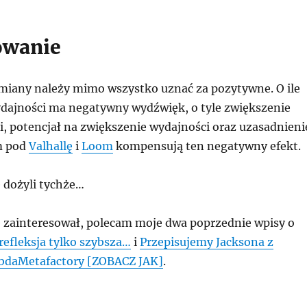
wanie
iany należy mimo wszystko uznać za pozytywne. O ile
dajności ma negatywny wydźwięk, o tyle zwiększenie
, potencjał na zwiększenie wydajności oraz uzasadnieni
m pod
Valhallę
i
Loom
kompensują ten negatywny efekt.
 dożyli tychże…
ię zainteresował, polecam moje dwa poprzednie wpisy o
refleksja tylko szybsza…
i
Przepisujemy Jacksona z
mbdaMetafactory [ZOBACZ JAK]
.