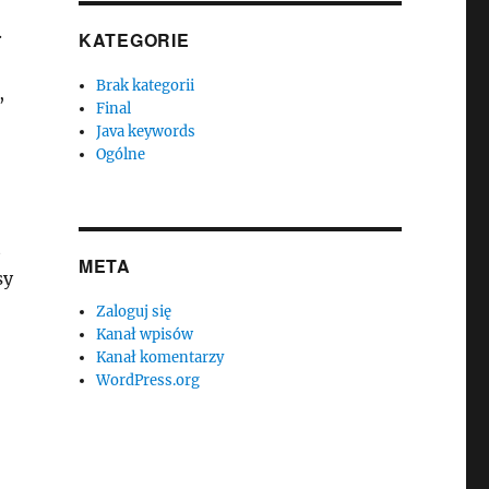
.
KATEGORIE
Brak kategorii
,
Final
Java keywords
Ogólne
t
META
sy
Zaloguj się
Kanał wpisów
Kanał komentarzy
WordPress.org