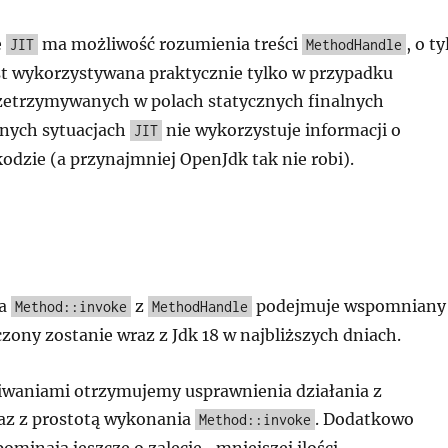
e
ma możliwość rozumienia treści
, o ty
JIT
MethodHandle
est wykorzystywana praktycznie tylko w przypadku
etrzymywanych w polach statycznych finalnych
nnych sytuacjach
nie wykorzystuje informacji o
JIT
zie (a przynajmniej OpenJdk tak nie robi).
ia
z
podejmuje wspomniany
Method::invoke
MethodHandle
czony zostanie wraz z Jdk 18 w najbliższych dniach.
iwaniami otrzymujemy usprawnienia działania z
z z prostotą wykonania
. Dodatkowo
Method::invoke