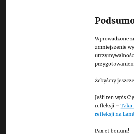
Podsumo
Wprowadzone zm
zmniejszenie wy
utrzymywalności
przygotowanie
Żebyśmy jeszcze
Jeśli ten wpis C
refleksji –
Taka 
refleksji na La
Pax et bonum!