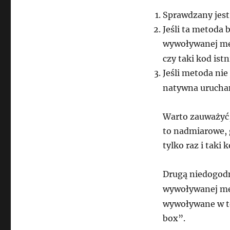
Sprawdzany jest
Jeśli ta metoda 
wywoływanej me
czy taki kod istn
Jeśli metoda ni
natywna urucha
Warto zauważyć,
to nadmiarowe, 
tylko raz i taki
Drugą niedogodn
wywoływanej m
wywoływane w te
box”.