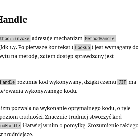
Handle
adresuje mechanizm
thod::invoke
MethodHandle
dk 1.7. Po pierwsze kontekst (
) jest wymagany d
Lookup
wytu na metodę, zatem dostęp sprawdzany jest
rozumie kod wykonywany, dzięki czemu
ma
Handle
JIT
ine’owania wykonywanego kodu.
nizm pozwala na wykonanie optymalnego kodu, o tyle
poziom trudności. Znacznie trudniej stworzyć kod
i łatwiej w nim o pomyłkę. Zrozumienie takieg
hodHandle
t trudniejsze.