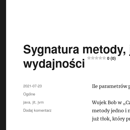
Sygnatura metody, j
wydajności
0 (0)
Data
2021-07-23
Ile parametrów
publikacji
Kategorie
Ogólne
Tagi
java
,
jit
,
jvm
Wujek Bob w „Czy
do
Dodaj komentarz
metody jedno i 
Sygnatura
już tłok, który 
metody,
jej