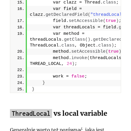
        var clazz = Thread.
class
;
        var field = 
clazz.
getDeclaredField
(
"threadLocals"
)
        field.
setAccessible
(
true
)
;
        var threadLocals = field.
get
(
        var method = 
threadLocals.
getClass
()
.
getDeclaredMet
ThreadLocal.
class
, Object.
class
)
;
        method.
setAccessible
(
true
)
;
        method.
invoke
(
threadLocals, 
THREAD_LOCAL, 
24
)
;
        work = 
false
;
}
}
vs local variable
ThreadLocal
Generalnie warto też porównać, jaka jest