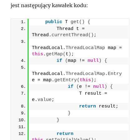
jest następujący kawałek kodu:
public
 T 
get
()
{
        Thread t = 
Thread.
currentThread
()
;
ThreadLocal.
ThreadLocalMap
 map = 
this
.
getMap
(
t
)
;
if
(
map != 
null
)
{
ThreadLocal.
ThreadLocalMap
.
Entry
e = map.
getEntry
(
this
)
;
if
(
e != 
null
)
{
                T result = 
e.
value
;
return
 result;
}
}
return