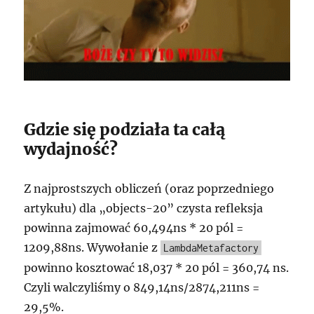
Gdzie się podziała ta całą
wydajność?
Z najprostszych obliczeń (oraz poprzedniego
artykułu) dla „objects-20” czysta refleksja
powinna zajmować 60,494ns * 20 pól =
1209,88ns. Wywołanie z
LambdaMetafactory
powinno kosztować 18,037 * 20 pól = 360,74 ns.
Czyli walczyliśmy o 849,14ns/2874,211ns =
29,5%.