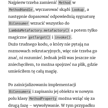
Najpierw trzeba zamienić
w
Method
, wyczarować skądś
, a
MethodHandle
Lookup
następnie dopasować odpowiednią sygnaturę
wrzucić wszystko do
BiConsumer
a potem tylko
LambdaMetafactory.metafactory()
magiczne
i
.
getTarget()
invoke()
Dużo trudnego kodu, o który nie pytają na
rozmowach rekrutacyjnych, więc nie trzeba go
znać, ni rozumieć. Jednak jeśli was jeszcze nie
zniechęciłem, to można spojrzeć na plik, gdzie
umieściłem tę całą magię.
Po zainicjalizowaniu implementacji
i zapisaniu jej obiektu w nowym
BiConsumera
polu klasy
można wziąć się za
MethodProperty
drugą fazę – wywoływanie. W tym przypadku