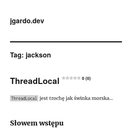
jgardo.dev
Tag:
jackson
ThreadLocal
0 (0)
jest trochę jak świnka morska…
ThreadLocal
Słowem wstępu