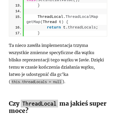
this
.
setInitialValue
()
;
}
    ThreadLocal.
ThreadLocalMap
getMap
(
Thread t
)
{
return
 t.
threadLocals
;
}
Ta nieco zawiła implementacja trzyma
wszystkie zmienne specyficzne dla wątku
blisko reprezentacji tego wątku w Javie. Dzięki
temu w czasie kończenia działania wątku,
łatwo je udostępnić dla gc’ka
(
).
this.threadLocals = null
Czy
ma jakieś super
ThreadLocal
moce?