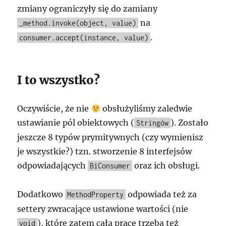
zmiany ograniczyły się do zamiany
na
_method.invoke(object, value)
.
consumer.accept(instance, value)
I to wszystko?
Oczywiście, że nie
obsłużyliśmy zaledwie
ustawianie pól obiektowych (
). Zostało
Stringów
jeszcze 8 typów prymitywnych (czy wymienisz
je wszystkie?) tzn. stworzenie 8 interfejsów
odpowiadających
oraz ich obsługi.
BiConsumer
Dodatkowo
odpowiada też za
MethodProperty
settery zwracające ustawione wartości (nie
), które zatem całą pracę trzeba też
void