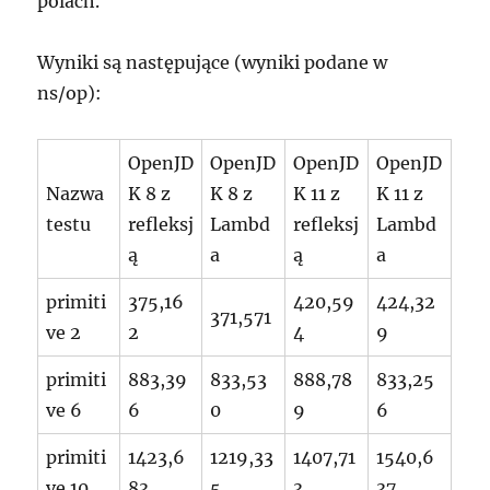
polach.
Wyniki są następujące (wyniki podane w
ns/op):
OpenJD
OpenJD
OpenJD
OpenJD
Nazwa
K 8 z
K 8 z
K 11 z
K 11 z
testu
refleksj
Lambd
refleksj
Lambd
ą
a
ą
a
primiti
375,16
420,59
424,32
371,571
ve 2
2
4
9
primiti
883,39
833,53
888,78
833,25
ve 6
6
0
9
6
primiti
1423,6
1219,33
1407,71
1540,6
ve 10
83
5
3
37