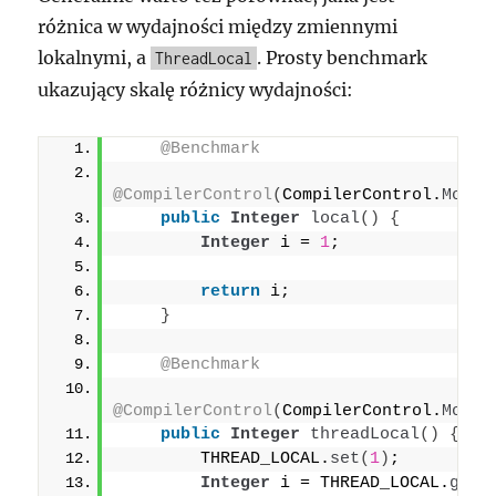
różnica w wydajności między zmiennymi
lokalnymi, a
. Prosty benchmark
ThreadLocal
ukazujący skalę różnicy wydajności:
@Benchmark
@CompilerControl
(
CompilerControl.
Mode
.
public
Integer
local
()
{
Integer
 i = 
1
;
return
 i;
}
@Benchmark
@CompilerControl
(
CompilerControl.
Mode
.
public
Integer
threadLocal
()
{
        THREAD_LOCAL.
set
(
1
)
;
Integer
 i = THREAD_LOCAL.
get
(