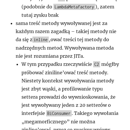
(podobnie do
), zatem
LambdaMetafactory
tutaj zysku brak
sama treść metody wywoływanej jest za
każdym razem zagadką – takiej metody nie
da się z
‚ować treści tej metody do
inline
nadrzędnych metod. Wywoływana metoda
nie jest rozumiana przez JITa.
W tym przypadku rzeczywiście
mógłby
C2
próbować ziniline’ować treść metody.
Niestety kontekst wywoływania metody
jest zbyt wąski, a profilowanie typu
settera prowadzi do wywnioskowania, że
jest wywoływany jeden z 20 setterów o
interfejsie
. Takiego wywołania
BiConsumer
„megamorficznego” nie można
zinline’ować, przez co musimy wpierw