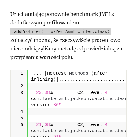
Uruchamiając ponownie benchmark JMH z
dodatkowym profilowaniem
.addProfiler(LinuxPerfAsmProfiler.class)
zobaczyć można, że rzeczywiście procentowo
nieco odciążyliśmy metodę odpowiedzialną za
przypisania wartości polu.
....
[
Hottest 
Methods
(
after 
inlining
)]
............................
23
,
38
%         C2, level 
4
com.
fasterxml
.
jackson
.
databind
.
deser
.
i
version 
869
21
,
68
%         C2, level 
4
com.
fasterxml
.
jackson
.
databind
.
deser
.
i