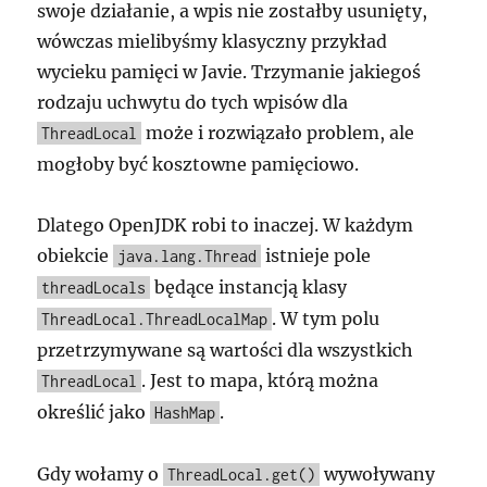
swoje działanie, a wpis nie zostałby usunięty,
wówczas mielibyśmy klasyczny przykład
wycieku pamięci w Javie. Trzymanie jakiegoś
rodzaju uchwytu do tych wpisów dla
może i rozwiązało problem, ale
ThreadLocal
mogłoby być kosztowne pamięciowo.
Dlatego OpenJDK robi to inaczej. W każdym
obiekcie
istnieje pole
java.lang.Thread
będące instancją klasy
threadLocals
. W tym polu
ThreadLocal.ThreadLocalMap
przetrzymywane są wartości dla wszystkich
. Jest to mapa, którą można
ThreadLocal
określić jako
.
HashMap
Gdy wołamy o
wywoływany
ThreadLocal.get()