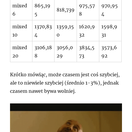
mixed
865,19
975,57
970,95
818,739
6
5
8
4
mixed
1370,83
1359,15
1620,9
1598,9
10
4
0
32
31
mixed
3106,18
3056,0
3834,5
3573,6
20
8
29
73
92
Krótko mówiąc, może czasem jest coś szybciej,
ale to niewiele szybciej (średnio 1-3%), jednak
czasem nawet bywa wolniej.