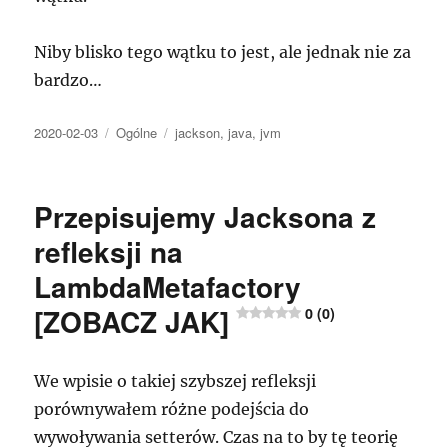
Niby blisko tego wątku to jest, ale jednak nie za
bardzo…
Data
Kategorie
Tagi
2020-02-03
Ogólne
jackson
,
java
,
jvm
publikacji
Przepisujemy Jacksona z
refleksji na
LambdaMetafactory
[ZOBACZ JAK]
0 (0)
We wpisie o takiej szybszej refleksji
porównywałem różne podejścia do
wywoływania setterów. Czas na to by tę teorię