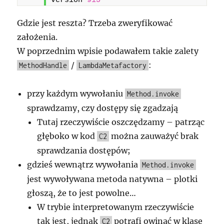
version 
915
Gdzie jest reszta? Trzeba zweryfikować
założenia.
W poprzednim wpisie podawałem takie zalety
/
:
MethodHandle
LambdaMetafactory
przy każdym wywołaniu
Method.invoke
sprawdzamy, czy dostępy się zgadzają
Tutaj rzeczywiście oszczędzamy – patrząc
głęboko w kod
można zauważyć brak
C2
sprawdzania dostępów;
gdzieś wewnątrz wywołania
Method.invoke
jest wywoływana metoda natywna – plotki
głoszą, że to jest powolne…
W trybie interpretowanym rzeczywiście
tak jest, jednak
potrafi owinąć w klasę
C2