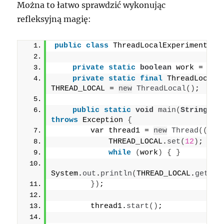
Można to łatwo sprawdzić wykonując
refleksyjną magię:
public
class
 ThreadLocalExperiment 
{
private
static
boolean
 work = 
tru
private
static
final
 ThreadLocal 
THREAD_LOCAL = 
new
ThreadLocal
()
;
public
static
void
main
(
String
[]
 
throws
 Exception 
{
        var thread1 = 
new
Thread
(()
 -
            THREAD_LOCAL.
set
(
12
)
;
while
(
work
)
{
}
System.
out
.
println
(
THREAD_LOCAL.
get
())
})
;
        thread1.
start
()
;