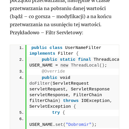
początku przetwarzania, następnie w czasie
przetwarzania na pobraniu danej wartości
(bądź – co gorsza – modyfikacji) a na końcu
przetwarzania na usunięciu tej wartości.
Przykładowo – Filtr Servletowy:
public
class
 UserNameFilter 
implements
 Filter 
{
public
static
final
 ThreadLocal 
USER_NAME = 
new
ThreadLocal
()
;
@Override
public
void
doFilter
(
ServletRequest 
servletRequest, ServletResponse 
servletResponse, FilterChain 
filterChain
)
throws
 IOException, 
ServletException 
{
try
{
USER_NAME.
set
(
"Dobromir"
)
;