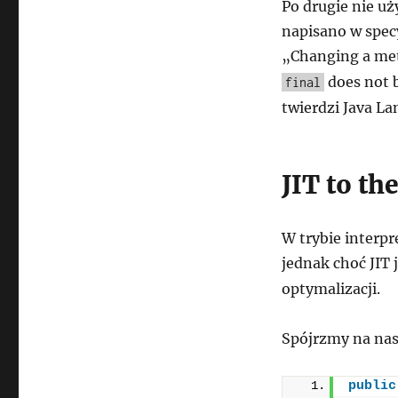
Po drugie nie uż
napisano w specy
„Changing a met
does not b
final
twierdzi Java La
JIT to th
W trybie interp
jednak choć JIT
optymalizacji.
Spójrzmy na nas
public