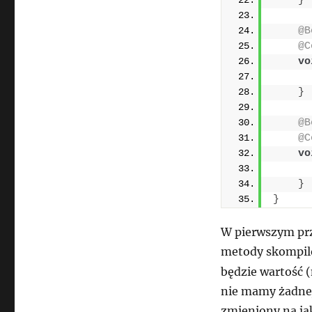
}
@B
@C
vo
}
@B
@C
vo
      
}
}
W pierwszym pr
metody skompil
będzie wartość 
nie mamy żadnej 
zmieniony na jak