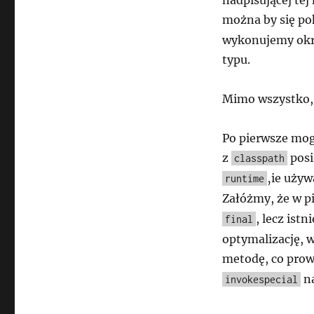
nadpisującej te
można by się pok
wykonujemy okr
typu.
Mimo wszystko, 
Po pierwsze mogł
z
posi
classpath
‚ie używ
runtime
Załóżmy, że w pi
, lecz ist
final
optymalizację, 
metodę, co prow
na
invokespecial