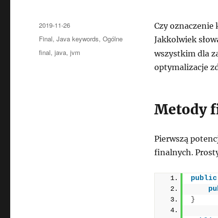
Data
2019-11-26
Czy oznaczenie 
publikacji
Kategorie
Final
,
Java keywords
,
Ogólne
Jakkolwiek sło
Tagi
final
,
java
,
jvm
wszystkim dla z
optymalizacje z
Metody fi
Pierwszą potenc
finalnych. Prost
public
pu
}