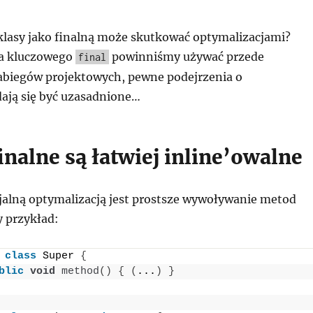
klasy jako finalną może skutkować optymalizacjami?
wa kluczowego
powinniśmy używać przede
final
abiegów projektowych, pewne podejrzenia o
dają się być uzasadnione…
nalne są łatwiej inline’owalne
jalną optymalizacją jest prostsze wywoływanie metod
y przykład:
class
 Super 
{
blic
void
method
()
{
(
...
)
}