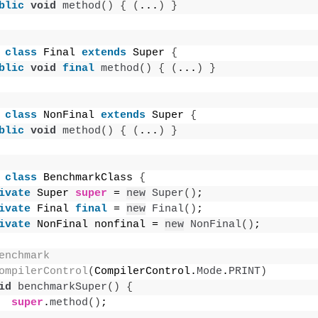
blic
void
method
()
{
(
...
)
}
class
 Final 
extends
 Super 
{
blic
void
final
method
()
{
(
...
)
}
class
 NonFinal 
extends
 Super 
{
blic
void
method
()
{
(
...
)
}
class
 BenchmarkClass 
{
ivate
 Super 
super
 = 
new
Super
()
;
ivate
 Final 
final
 = 
new
Final
()
;
ivate
 NonFinal nonfinal = 
new
NonFinal
()
;
enchmark
ompilerControl
(
CompilerControl.
Mode
.
PRINT
)
id
benchmarkSuper
()
{
super
.
method
()
;