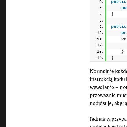
public
pu
}
public
pr
vo
      
}
}
Normalnie każde
instrukcją kodu
wywołanie – no
przeważnie musi
nadpisuje, aby j
Jednak w przypa