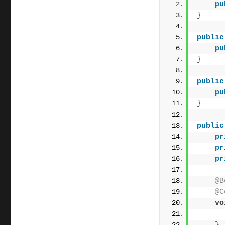
pu
}
public
pu
}
public
pu
}
public
pr
pr
pr
@B
@C
vo