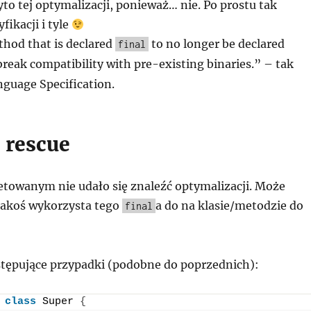
yto tej optymalizacji, ponieważ… nie. Po prostu tak
fikacji i tyle
hod that is declared
to no longer be declared
final
reak compatibility with pre-existing binaries.” – tak
nguage Specification.
e rescue
retowanym nie udało się znaleźć optymalizacji. Może
 jakoś wykorzysta tego
a do na klasie/metodzie do
final
tępujące przypadki (podobne do poprzednich):
class
 Super 
{