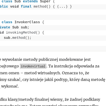
class
 Sub 
extends
 Super 
{
blic
void
final
method
()
{
(
...
)
}
class
 InvokerClass 
{
ivate
 Sub sub;
id
invokingMethod
()
{
  sub.
method
()
;
 wywołanie metody publicznej modelowane jest
 bajtowego
. Ta instrukcja odpowiada za
invokevirtual
men omen – metod wirtualnych. Oznacza to, że
my szukać, czy istnieje jakiś podtyp, który daną metodę
ą wykonać.
dku klasy/metody finalnej wiemy, że żadnej podklasy