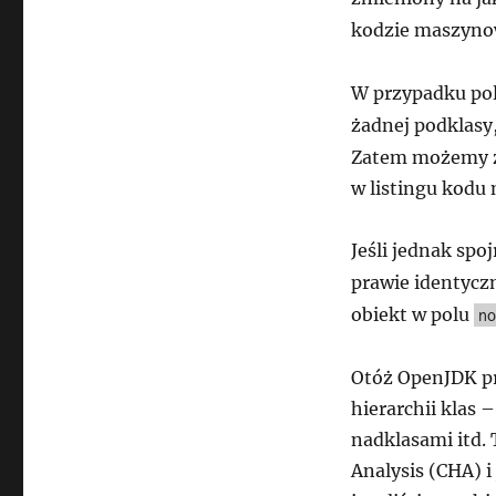
kodzie maszyn
W przypadku po
żadnej podklasy
Zatem możemy za
w listingu kodu
Jeśli jednak spo
prawie identycz
obiekt w polu
no
Otóż OpenJDK pr
hierarchii klas –
nadklasami itd. 
Analysis (CHA) i