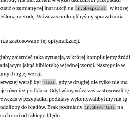
j metody nie ma. Zatem w wyżej ukazanym przypadku
usić o zamianę tej instrukcji na
, w której
invokespecial
eśloną metodę. Wówczas uniknęlibyśmy sprawdzania
nie zastosowano tej optymalizacji.
aby zaistnieć taka sytuacja, w której kompilujemy źród
adającym jakąś bibliotekę w jednej wersji. Następnie w
amy drugiej wersji.
erwszej wersji był
, gdy w drugiej nie tylko nie ma
final
nieje również podklasa. Gdybyśmy wówczas zastosowali tę
wówczas w przypadku podklasy wykonywalibyśmy nie tę
adziłoby do błędów. Brak podmiany
na
invokevirtual
s chroni od takiego błędu.