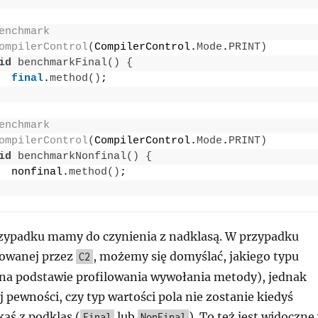
enchmark
ompilerControl
(
CompilerControl.
Mode
.
PRINT
)
id
benchmarkFinal
()
{
final
.
method
()
;
enchmark
ompilerControl
(
CompilerControl.
Mode
.
PRINT
)
id
benchmarkNonfinal
()
{
  nonfinal.
method
()
;
zypadku mamy do czynienia z nadklasą. W przypadku
owanej przez
, możemy się domyślać, jakiego typu
C2
(na podstawie profilowania wywołania metody), jednak
pewności, czy typ wartości pola nie zostanie kiedyś
ąś z podklas (
lub
). To też jest widoczne
Final
NonFinal