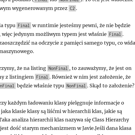
owym wygenerowanym przez
.
C2
la typu
w runtimie jesteśmy pewni, że nie będzie
Final
, więc jedynym możliwym typem jest właśnie
.
Final
oszczędzić na odczycie z pamięci samego typu, co wid
 maszynowego.
jrzymy, że na listing
, to zauważymy, że jest on
NonFinal
ny z listingiem
. Również w nim jest założenie, że
Final
będzie właśnie typu
. Skąd to założenie?
nFinal
NonFinal
zy każdym ładowaniu klasy pielęgnuje informacje o
 jaka klasie klasy są liśćmi w hierarchii klas, jakie są
Taka analiza hierarchii klas nazywa się Class Hierarchy
 jest dość starym mechanizmem w Javie.Jeśli dana klasa