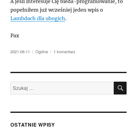
A jeśli interesuje Cię bieda-programowanie, to
popełniłem już wcześniej jeden wpis o
Lambdach dla ubogich
.
Pax
Data
Kategorie
do
2021-06-11
Ogólne
1 komentarz
publikacji
Serverlesslessless…
0 (0)
SZU
Szukaj:
OSTATNIE WPISY