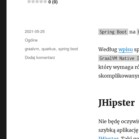
0 (0)
Data
2021-05-25
na
Spring Boot
publikacji
Kategorie
Ogólne
Tagi
graalvm
,
quarkus
,
spring boot
Według
wpisu
sp
do
Dodaj komentarz
GraalVM Native 
Spring
który wymaga róż
Boot
skomplikowanym
Native,
GraalVM
i
JHipster
JHipster
0 (0)
Nie będę oczywi
szybką aplikację
JHipster
. Taki g