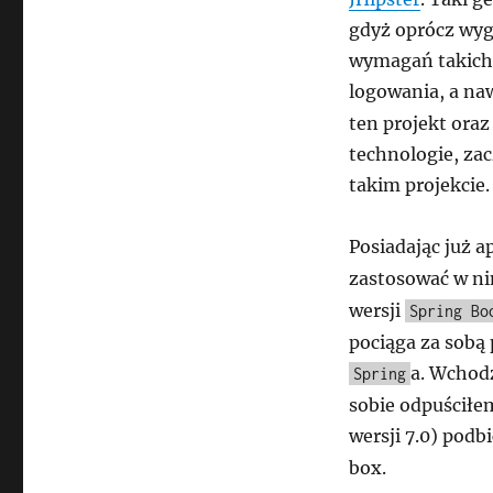
gdyż oprócz wy
wymagań takich 
logowania, a na
ten projekt ora
technologie, z
takim projekcie.
Posiadając już a
zastosować w n
wersji
Spring Bo
pociąga za sobą 
a. Wchodz
Spring
sobie odpuściłe
wersji 7.0) podb
box.