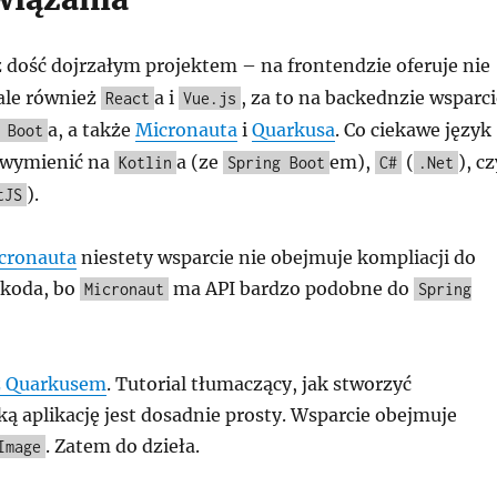
ż dość dojrzałym projektem – na frontendzie oferuje nie
 ale również
a i
, za to na backednzie wsparci
React
Vue.js
a, a także
Micronauta
i
Quarkusa
. Co ciekawe język
 Boot
wymienić na
a (ze
em),
(
), cz
Kotlin
Spring Boot
C#
.Net
).
tJS
cronauta
niestety wsparcie nie obejmuje kompliacji do
zkoda, bo
ma API bardzo podobne do
Micronaut
Spring
 Quarkusem
. Tutorial tłumaczący, jak stworzyć
ą aplikację jest dosadnie prosty. Wsparcie obejmuje
. Zatem do dzieła.
Image