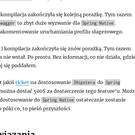
) kompilacja zakończyła się kolejną porażkę. Tym razem
to zbyt duże wyzwanie dla
.
Swagger
Spring Native
akomentowanie uruchamiania profilu słagerowego.
t) kompilacja zakończyła się znów porażką. Tym razem
nie wstał. Po prostu. Bez informacji, co nie działa, gdzie
aj się poddałem.
t jakiś
ticket
na dostosowanie
do
JHipstera
Spring
 można dostać 500$ za dostarczenie tego feature’u. Moż
 dostosowanie do
ostatecznie zostanie
Spring Native
 póki co, to pieśń przyszłości.
wiązania