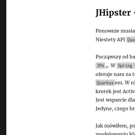
JHipster
Ponownie musia
Niestety API
Qua
Począwszy od ba
„. W
JPA
Spring 
oferuje nam za 
em. W n
Quarkus
krotek jest Acti
Jest wsparcie dl
Jedyne, czego b
Jak mówiłem, po
modelowaniu kla