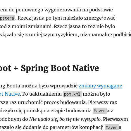
łem do ponownego wygenerowania na podstawie
. Rzecz jasna po tym należało zmerge’ować
pstera
d z moimi zmianami. Rzecz jasna to też nie było
 wiązało się z mniejszym ryzykiem, niż manualne podbici
oot + Spring Boot Native
ing Boota można było wprowadzić
zmiany wymagane
ot Native
. Po uaktualnieniu
można było
pom.xml
szy raz uruchomić proces budowania. Pierwszy raz
czyło się porażką na etapie budowania
a z
Maven
odobnym do
Nie udało się, bo się nie wysypało
. Pierwszym
azało się dodanie do parametrów kompliacji
a
Maven