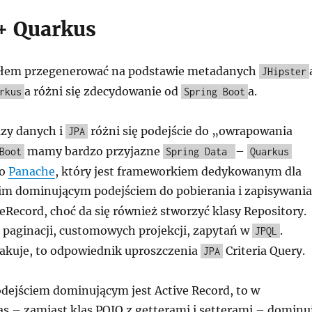
 + Quarkus
łem przegenerować na podstawie metadanych
JHipster
a różni się zdecydowanie od
a.
rkus
Spring Boot
zy danych i
różni się podejście do „owrapowania
JPA
mamy bardzo przyjazne
–
Boot
Spring Data
Quarkus
to
Panache
, który jest frameworkiem dedykowanym dla
im dominującym podejściem do pobierania i zapisywania
veRecord, choć da się również stworzyć klasy Repository.
a paginacji, customowych projekcji, zapytań w
.
JPQL
rakuje, to odpowiednik uproszczenia
Criteria Query.
JPA
dejściem dominującym jest Active Record, to w
s – zamiast klas POJO z getterami i setterami – dominu