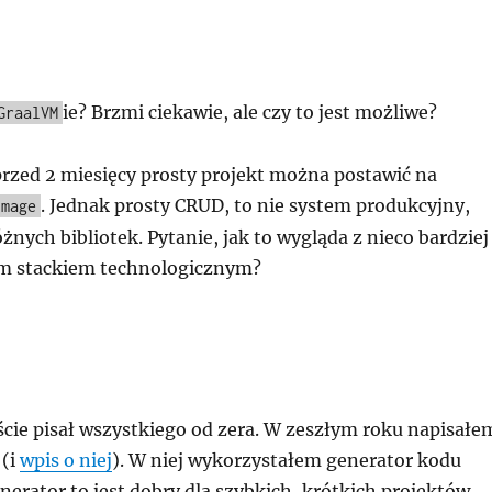
ie? Brzmi ciekawie, ale czy to jest możliwe?
GraalVM
rzed 2 miesięcy prosty projekt można postawić na
. Jednak prosty CRUD, to nie system produkcyjny,
Image
nych bibliotek. Pytanie, jak to wygląda z nieco bardziej
 stackiem technologicznym?
ście pisał wszystkiego od zera. W zeszłym roku napisałe
 (i
wpis o niej
). W niej wykorzystałem generator kodu
enerator to jest dobry dla szybkich, krótkich projektów,