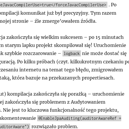
. Po
ceJavacCompilerUse>true</forceJavacCompilerUse>
kompilacji komunikat już był precyzyjny. Tym razem
mojej stronie – źle zmerge’owałem źródła.
cja zakończyła się wielkim sukcesem – po 15 minutach
m starym lapku projekt skompilował się! Uruchomienie
ak szybkie rozczarowanie –
nie może dostać się
logback
guracją. Po kilku próbach (czyt. kilkukrotnym czekaniu p
eczesaniu internetu na temat tego błędu, zmigrowałem
taką, która bazuje na przekazanych propertiesach.
ut) kompilacja zakończyła się porażką – uruchomienie
nej zakończyła się problemem z Audytowaniem
. Nie jest to kluczowa funkcjonalność tego projektu,
zakomentowanie
@EnableJpaAuditing(auditorAwareRef =
rozwiązało problem.
uditorAware")