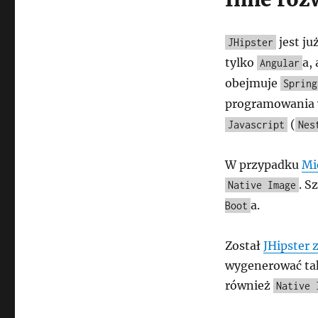
jest ju
JHipster
tylko
a,
Angular
obejmuje
Spring
programowania 
(
Javascript
Nes
W przypadku
Mi
. S
Native Image
a.
Boot
Został
JHipster
z
wygenerować tak
również
Native 